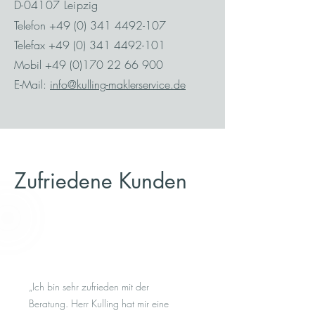
D-04107 Leipzig
Telefon
+49 (0) 341 4492-107
Telefax
+49 (0) 341 4492-101
Mobil +49 (0)170 22 66 900
E-Mail:
info@kulling-maklerservice.de
Zufriedene Kunden
„Ich bin sehr zufrieden mit der
Beratung. Herr Kulling hat mir eine